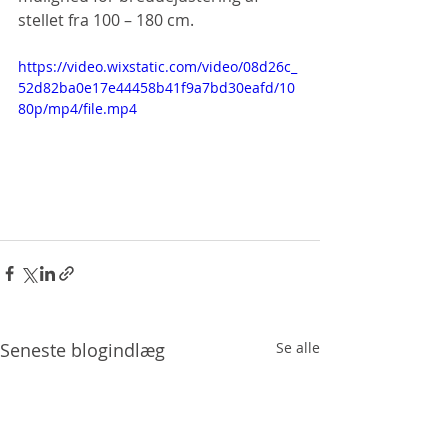
stellet fra 100 – 180 cm.
https://video.wixstatic.com/video/08d26c_
52d82ba0e17e44458b41f9a7bd30eafd/10
80p/mp4/file.mp4
Seneste blogindlæg
Se alle