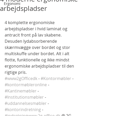
Ergonomi
arbejdspladser
4 komplette ergonomiske 
arbejdspladser i hvid laminat og 
antracit front på lav skabene. 
Desuden lydabsorberende 
skærmvægge over bordet og stor 
multiskuffe under bordet. Alt i alt 
flotte, funktionelle og ikke mindst 
ergonomiske arbejdspladser til den 
rigtige pris.
#www2gOfficedk
 - 
#Kontormøbler
 - 
#kontormøbleronline
 - 
#Kantinemøbler
 -
#Institutionsmøbler
 - 
#uddannelsesmøbler
 - 
#kontorindretning
 - 
#indretning
www.2g-office.dk
 @ 2G-